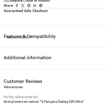
Compare
Add to wishlist
Share:
Guaranteed Safe Checkout
Features & Compatibility
SHOW MORE
Additional information
Customer Reviews
Valoraciones
No hay valoraciones aún.
Sé el primero en valorar “S Pen para Galaxy S25 Ultra”