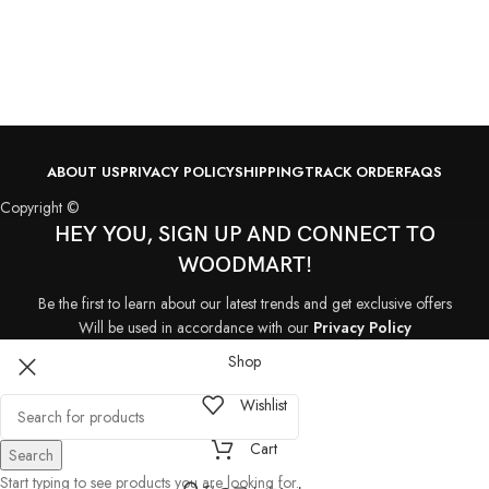
G
A
d
S
ABOUT US
PRIVACY POLICY
SHIPPING
TRACK ORDER
FAQS
Copyright ©
HEY YOU, SIGN UP AND CONNECT TO
WOODMART!
Be the first to learn about our latest trends and get exclusive offers
Will be used in accordance with our
Privacy Policy
Shop
Wishlist
Cart
Search
Start typing to see products you are looking for.