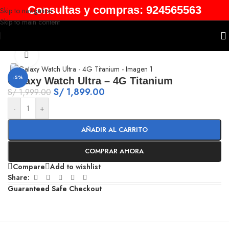
Consultas y compras: 924565563
Skip to navigation
Skip to main content
Inicio
/
Galaxy Watch
Click to enlarge
-5%
Galaxy Watch Ultra – 4G Titanium
S/
1,899.00
S/
1,999.00
-
+
AÑADIR AL CARRITO
COMPRAR AHORA
Compare
Add to wishlist
Share:
Guaranteed Safe Checkout