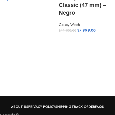
Classic (47 mm) –
Negro
A
Galaxy Watch
S/
999.00
S/
1,100.00
A
S
ABOUT US
PRIVACY POLICY
SHIPPING
TRACK ORDER
FAQS
Copyright ©