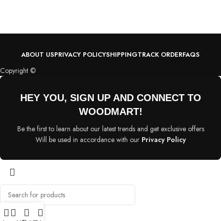
A
d
S
ABOUT US
PRIVACY POLICY
SHIPPING
TRACK ORDER
FAQS
Copyright ©
HEY YOU, SIGN UP AND CONNECT TO
WOODMART!
Be the first to learn about our latest trends and get exclusive offers
Will be used in accordance with our
Privacy Policy
Search