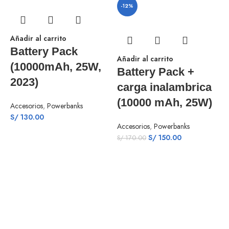
-12%
Añadir al carrito
Battery Pack
Añadir al carrito
(10000mAh, 25W,
Battery Pack +
2023)
carga inalambrica
(10000 mAh, 25W)
Accesorios
,
Powerbanks
S/
130.00
Accesorios
,
Powerbanks
S/
150.00
S/
170.00
A