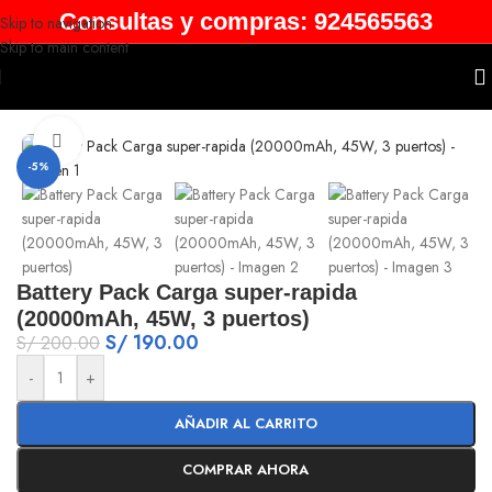
Consultas y compras: 924565563
Skip to navigation
Skip to main content
Inicio
/
Powerbanks
Click to enlarge
-5%
Battery Pack Carga super-rapida
(20000mAh, 45W, 3 puertos)
S/
190.00
S/
200.00
-
+
AÑADIR AL CARRITO
COMPRAR AHORA